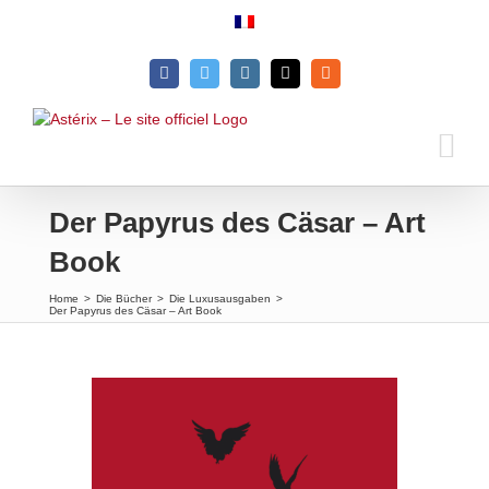
Skip
to
content
Facebook
Twitter
Instagram
Email
Rss
Der Papyrus des Cäsar – Art
Book
Home
>
Die Bücher
>
Die Luxusausgaben
>
Der Papyrus des Cäsar – Art Book