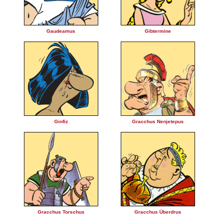
Gaudeamus
Gibtermine
Ginfiz
Gracchus Nenjetepus
Gracchus Torschus
Gracchus Überdrus