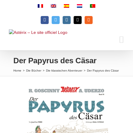
Skip
to
content
Facebook
Twitter
Instagram
Email
Rss
Der Papyrus des Cäsar
Home
>
Die Bücher
>
Die klassischen Abenteuer
>
Der Papyrus des Cäsar