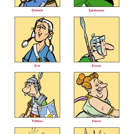
Elektrik
Epidemais
Erix
Excus
Fidibus
Flavia