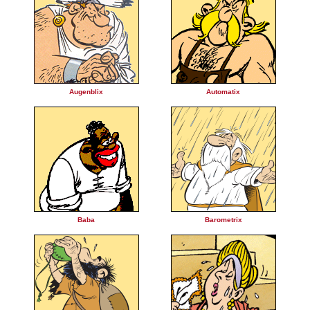
Augenblix
Automatix
Baba
Barometrix