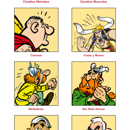
Claudius Metrobus
Claudius Musculus
Cosinus
Costa y Bravo
Denkdirnix
Der Rote Korsar