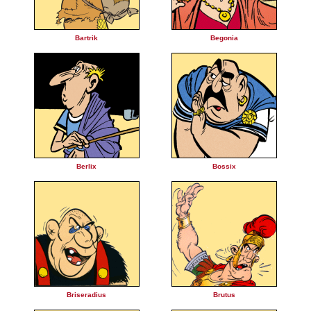
Bartrik
Begonia
Berlix
Bossix
Briseradius
Brutus