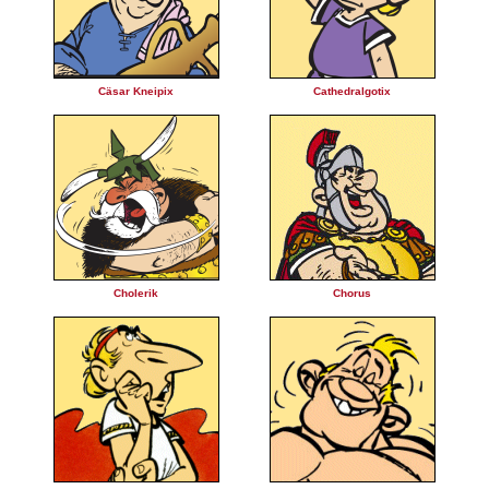
Cäsar Kneipix
Cathedralgotix
Cholerik
Chorus