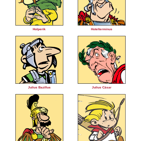
Holperik
Hotelterminus
Julius Bazillus
Julius Cäsar