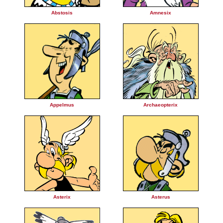
Abstosis
Amnesix
Appelmus
Archaeopterix
Asterix
Asterus