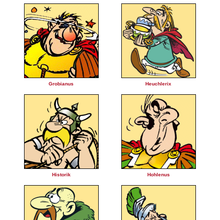
Grobianus
Heuchlerix
Historik
Hohlenus