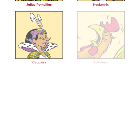
Julius Pompilius
Keskonrix
Kleopatra
Kokolorix
Lucius Nichtsalsverdrus
Lupus