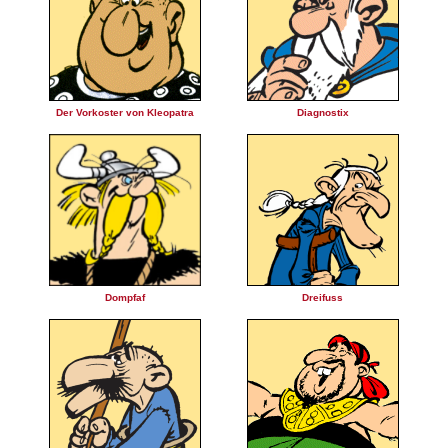
Der Vorkoster von Kleopatra
Diagnostix
Dompfaf
Dreifuss