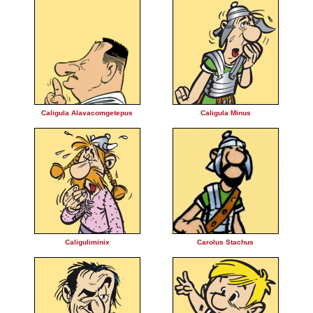
Caligula Alavacomgetepus
Caligula Minus
Caliguliminix
Carolus Stachus