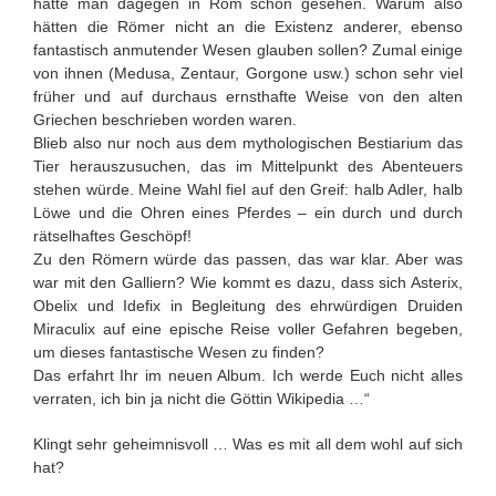
hatte man dagegen in Rom schon gesehen. Warum also
hätten die Römer nicht an die Existenz anderer, ebenso
fantastisch anmutender Wesen glauben sollen? Zumal einige
von ihnen (Medusa, Zentaur, Gorgone usw.) schon sehr viel
früher und auf durchaus ernsthafte Weise von den alten
Griechen beschrieben worden waren.
Blieb also nur noch aus dem mythologischen Bestiarium das
Tier herauszusuchen, das im Mittelpunkt des Abenteuers
stehen würde. Meine Wahl fiel auf den Greif: halb Adler, halb
Löwe und die Ohren eines Pferdes – ein durch und durch
rätselhaftes Geschöpf!
Zu den Römern würde das passen, das war klar. Aber was
war mit den Galliern? Wie kommt es dazu, dass sich Asterix,
Obelix und Idefix in Begleitung des ehrwürdigen Druiden
Miraculix auf eine epische Reise voller Gefahren begeben,
um dieses fantastische Wesen zu finden?
Das erfahrt Ihr im neuen Album. Ich werde Euch nicht alles
verraten, ich bin ja nicht die Göttin Wikipedia …“
Klingt sehr geheimnisvoll … Was es mit all dem wohl auf sich
hat?