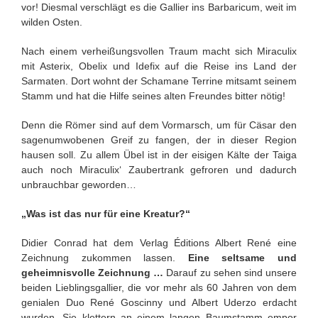
vor! Diesmal verschlägt es die Gallier ins Barbaricum, weit im
wilden Osten.
Nach einem verheißungsvollen Traum macht sich Miraculix
mit Asterix, Obelix und Idefix auf die Reise ins Land der
Sarmaten. Dort wohnt der Schamane Terrine mitsamt seinem
Stamm und hat die Hilfe seines alten Freundes bitter nötig!
Denn die Römer sind auf dem Vormarsch, um für Cäsar den
sagenumwobenen Greif zu fangen, der in dieser Region
hausen soll. Zu allem Übel ist in der eisigen Kälte der Taiga
auch noch Miraculix‘ Zaubertrank gefroren und dadurch
unbrauchbar geworden…
„Was ist das nur für eine Kreatur?“
Didier Conrad hat dem Verlag Éditions Albert René eine
Zeichnung zukommen lassen.
Eine seltsame und
geheimnisvolle Zeichnung …
Darauf zu sehen sind unsere
beiden Lieblingsgallier, die vor mehr als 60 Jahren von dem
genialen Duo René Goscinny und Albert Uderzo erdacht
wurden. Sie klettern an einem langen Baumstamm empor