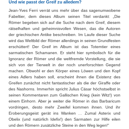
Und wie passt der Greif zu alledem?
Jean-Yves Ferri verrät uns mehr über das sagenumwobene
Fabeltier, dem dieses Album seinen Titel verdankt: „Die
Römer begeben sich auf die Suche nach dem Greif, diesem
rätselhaften und geheimnisvollen Wesen, das die Autoren
der griechischen Antike beschreiben. Im Laufe dieser Suche
wird das Weltbild der Römer allerdings in seinen Grundfesten
erschüttert! Der Greif im Album ist das Totemtier eines
sarmatischen Schamanen. Er steht hier symbolisch für die
Ignoranz der Römer und die weltfremde Vorstellung, die sie
sich von der Tierwelt in der noch unerforschten Gegend
machen. Obwohl er den Körper eines Löwen und den Kopf
eines Adlers haben soll, erscheint ihnen die Existenz des
Greifen zunächst nicht fantastischer als die der Giraffe oder
des Nashorns. Immerhin spricht Julius Cäsar höchstselbst in
seinen Kommentaren zum Gallischen Krieg (kein Witz!) von
einem Einhorn. Aber je weiter die Römer in das Barbaricum
vordringen, desto mehr Zweifel kommen ihnen. Und ihr
Eroberungsgeist gerät ins Wanken … Zumal Asterix und
Obelix (und natürlich Idefix!) den Sarmaten zur Hilfe eilen
und den Römern zusätzliche Steine in den Weg legen!“