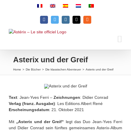
Skip
to
content
Facebook
Twitter
Instagram
Email
Rss
Asterix und der Greif
Home
>
Die Bücher
>
Die klassischen Abenteuer
>
Asterix und der Greif
Text
: Jean-Yves Ferri –
Zeichnungen
: Didier Conrad
Verlag (franz. Ausgabe)
: Les Editions Albert René
Erscheinungsdatum
: 21. Oktober 2021
Mit
„Asterix und der Greif“
legt das Duo Jean-Yves Ferri
und Didier Conrad sein fünftes gemeinsames Asterix-Album