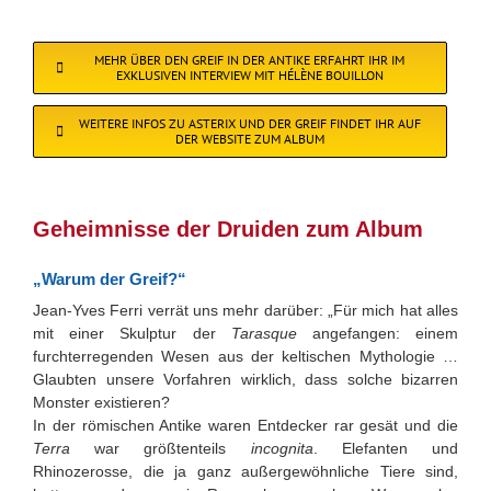
MEHR ÜBER DEN GREIF IN DER ANTIKE ERFAHRT IHR IM
EXKLUSIVEN INTERVIEW MIT HÉLÈNE BOUILLON
WEITERE INFOS ZU ASTERIX UND DER GREIF FINDET IHR AUF
DER WEBSITE ZUM ALBUM
Geheimnisse der Druiden zum Album
„Warum der Greif?“
Jean-Yves Ferri verrät uns mehr darüber: „Für mich hat alles
mit einer Skulptur der
Tarasque
angefangen: einem
furchterregenden Wesen aus der keltischen Mythologie …
Glaubten unsere Vorfahren wirklich, dass solche bizarren
Monster existieren?
In der römischen Antike waren Entdecker rar gesät und die
Terra
war größtenteils
incognita
. Elefanten und
Rhinozerosse, die ja ganz außergewöhnliche Tiere sind,