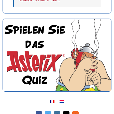
Facebook : Astérix et Obélix