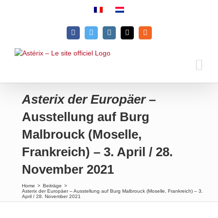
Skip
to
content
Facebook
Twitter
Instagram
Email
Rss
Asterix der Europäer
–
Ausstellung auf Burg
Malbrouck (Moselle,
Frankreich) – 3. April / 28.
November 2021
Home
>
Beiträge
>
Asterix der Europäer – Ausstellung auf Burg Malbrouck (Moselle, Frankreich) – 3.
April / 28. November 2021